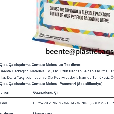
 Qida Qablaşdırma Çantası Məhsulun Təqdimatı
Beente Packaging Materials Co., Ltd. uzun illər çap və qablaşdırma üzr
lər, Daha Yaxşı Xidmətlər və Əla Keyfiyyət deyil, həm də Təhlükəsiz Öd
 Qida Qablaşdırma Çantası Məhsul Parametri (Spesifikasiya)
ə yeri
Guangdong, Çin
d adı
HEYVANLARININ ƏMƏKLƏRİNİN QABLAMA TO
ə işləmə
Qravür çapı