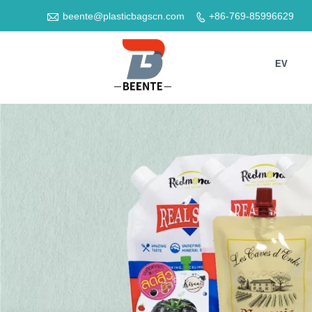

beente@plasticbagscn.com
+86-769-85996629

EV