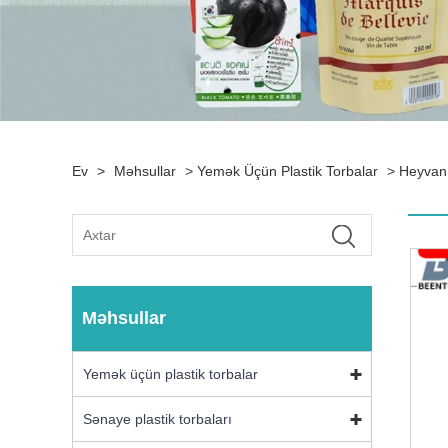
Ev
>
Məhsullar
>
Yemək Üçün Plastik Torbalar
>
Heyvan
Məhsullar
Yemək üçün plastik torbalar
Sənaye plastik torbaları