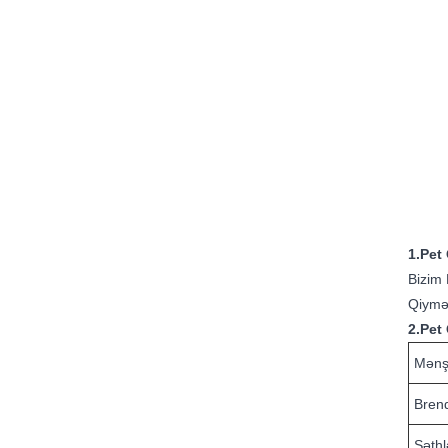
1.Pet
Bizim 
Qiymət
2.Pet
Mənş
Bren
Səthl