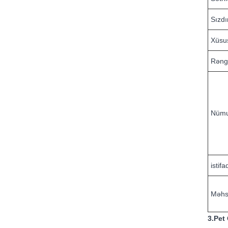
Sızdı
Xüsus
Rəng
Nümu
istif
Məhs
3.Pet