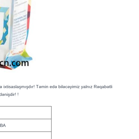
ə ixtisaslaşmışdır! Təmin edə biləcəyimiz yalnız Rəqabətli
ənişdir! !
RBA