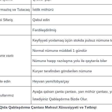
rmazlıq və Tutacaq
İstilik möhürü
i Sifariş
Qəbul edin
Fərdiləşdirilmiş
Keyfiyyəti yoxlamaq üçün stokda pulsuz nümunə tə
Normal nümunə müddəti 1 gündür
nə vaxtı
Nümunə haqqı razılaşma yolu ilə qaytarıla bilər
Kuryer tərəfindən göndərilən nümunə
adə edin
Heyvan yemi/lobya/çay
Ayağa qalxan çanta çantası, yan möhür çantası, yan
ullarımız
İstədiyiniz Qablaşdırma Bizdə Olur.
 Qida Qablaşdırma Çantası Məhsul Xüsusiyyəti və Tətbiqi