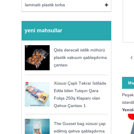
laminatlı plastik torba
yeni məhsullar
Qida dərəcəli istilik möhürü
plastik vakuum qablaşdırma
çantası
Mə
Xüsusi Çaplı Təkrar İstifadə
Edilə bilən Tutqun Qara
Peşəka
Folqa 250q Klapanı olan
istərd
Qəhvə Çantası 1
Yenid
The Gusset bag xüsusi çap
edilmiş qəhvə qablaşdırma