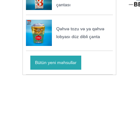
çantası
Qəhvə tozu və ya qəhvə
lobyası düz dibli çanta
Bütün yeni məhsullar