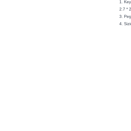
1. Key
2.7 * 
3. Pe
4. Siz