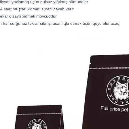
fiyyəti yoxlamaq üçün pulsuz yığılmış nümunələr
24 saat müştəri xidməti sürətli cavab verir
şəkar dizayn xidməti mövcuddur
in hər sorğunuz təkrar sifarişi asanlıqla etmək üçün qeyd olunacaq