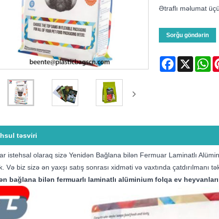
Ətraflı məlumat üç
Sorğu göndərin
Facebook
X
Wh
hsul təsviri
r istehsal olaraq sizə Yenidən Bağlana bilən Fermuar Laminatlı Alüm
ik. Və biz sizə ən yaxşı satış sonrası xidməti və vaxtında çatdırılmanı tək
ən bağlana bilən fermuarlı laminatlı alüminium folqa ev heyvanlar