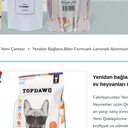
 Yemi Çantası
>
Yenidən Bağlana Bilən Fermuarlı Laminatlı Alüminiu
Yenidən bağlan
ev heyvanları 
Fabrikamızdan Yeni
Heyvanları üçün Qid
ən yaxşı satış sonr
Yemi Qablaşdırma Ça
keyfiyyət və xidmət