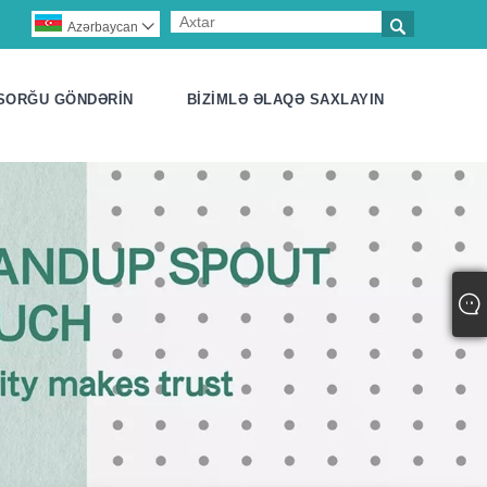

Azərbaycan

SORĞU GÖNDƏRIN
BIZIMLƏ ƏLAQƏ SAXLAYIN