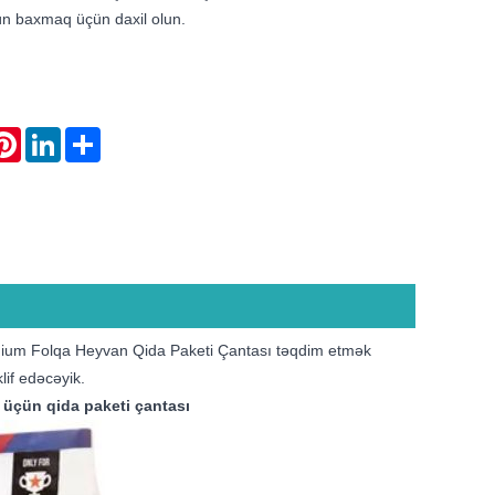
ün baxmaq üçün daxil olun.
atsApp
Pinterest
LinkedIn
Share
inium Folqa Heyvan Qida Paketi Çantası təqdim etmək
lif edəcəyik.
ı üçün qida paketi çantası