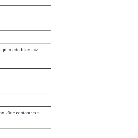
qdim edə bilərsiniz
 künc çantası və s. ......