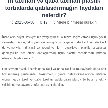
İri taxılları və qaba taxılları plastik
torbalarda qablaşdırmağın faydaları
nələrdir?
2023-06-30
17
Mənə bir mesaj buraxın
İnsanların həyat səviyyəsinin yaxşılaşması ilə bizim seçim etmək üçün çoxlu
yeməklərimiz var, lakin yaxşı sağlamlıq üçün bir qədər qaba taxıl və qaba taxıl
da yeməliyik. İndi taxıl və kobud yemlərin əksəriyyəti plastik torbalarda
qablaşdırılır, bəs onları qablaşdırmaq üçün plastik torbalardan istifadə
etməyin faydası nədir?
Hər şeydən əvvəl, keçmiş qaba taxıl və qaba taxıl ilə müqayisədə daha çox
toxunmamış çantalarda, toxunmamış çanta qablaşdırmalarında istifadə
olunur, qaba taxıl və qaba taxılları qablaşdıran plastik torbalar effektiv
şəkildə nəmə davamlı, küfün qarşısını ala bilər.