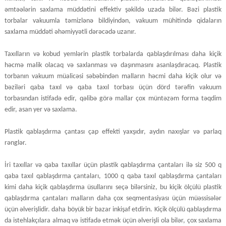
əmtəələrin saxlama müddətini effektiv şəkildə uzada bilər. Bəzi plastik
torbalar vakuumla təmizlənə bildiyindən, vakuum mühitində qidaların
saxlama müddəti əhəmiyyətli dərəcədə uzanır.
Taxılların və kobud yemlərin plastik torbalarda qablaşdırılması daha kiçik
həcmə malik olacaq və saxlanması və daşınmasını asanlaşdıracaq. Plastik
torbanın vakuum müalicəsi səbəbindən malların həcmi daha kiçik olur və
bəziləri qaba taxıl və qaba taxıl torbası üçün dörd tərəfin vakuum
torbasından istifadə edir, qəlibə görə mallar çox müntəzəm forma təqdim
edir, asan yer və saxlama.
Plastik qablaşdırma çantası çap effekti yaxşıdır, aydın naxışlar və parlaq
rənglər.
İri taxıllar və qaba taxıllar üçün plastik qablaşdırma çantaları ilə siz 500 q
qaba taxıl qablaşdırma çantaları, 1000 q qaba taxıl qablaşdırma çantaları
kimi daha kiçik qablaşdırma üsullarını seçə bilərsiniz, bu kiçik ölçülü plastik
qablaşdırma çantaları malların daha çox seqmentasiyası üçün müəssisələr
üçün əlverişlidir. daha böyük bir bazar inkişaf etdirin. Kiçik ölçülü qablaşdırma
da istehlakçılara almaq və istifadə etmək üçün əlverişli ola bilər, çox saxlama