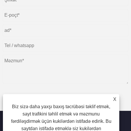
X
təqdim
Biz sizə daha yaxşı baxış təcrübəsi təklif etmək,
sayt trafikini təhlil etmək və məzmunu
fərdiləşdirmək üçün kukilərdən istifadə edirik. Bu
saytdan istifadə etməklə siz kukilərdən