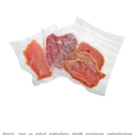
İkincisi, taxıl və kobud məhsulların plastik torbalarda qablaşdırılması