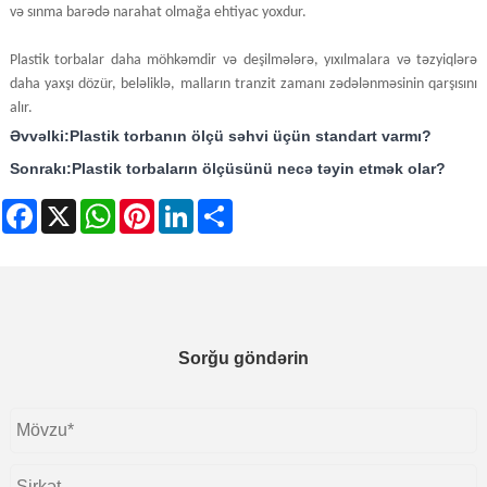
və sınma barədə narahat olmağa ehtiyac yoxdur.
Plastik torbalar daha möhkəmdir və deşilmələrə, yıxılmalara və təzyiqlərə
daha yaxşı dözür, beləliklə, malların tranzit zamanı zədələnməsinin qarşısını
alır.
Əvvəlki:
Plastik torbanın ölçü səhvi üçün standart varmı?
Sonrakı:
Plastik torbaların ölçüsünü necə təyin etmək olar?
Facebook
X
WhatsApp
Pinterest
LinkedIn
Share
Sorğu göndərin