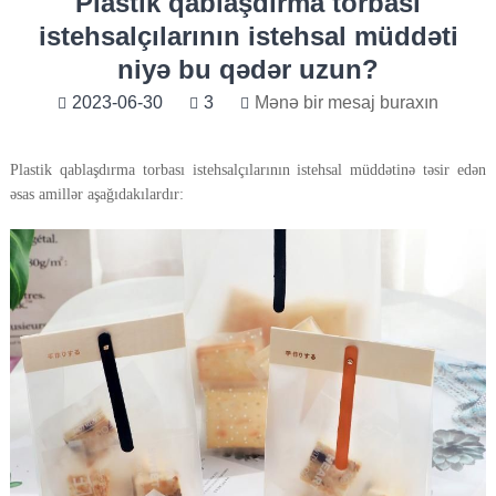
Plastik qablaşdırma torbası
istehsalçılarının istehsal müddəti
niyə bu qədər uzun?
2023-06-30
3
Mənə bir mesaj buraxın
Plastik qablaşdırma torbası istehsalçılarının istehsal müddətinə təsir edən
əsas amillər aşağıdakılardır: