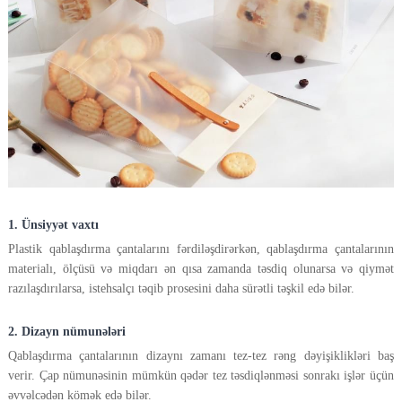
1. Ünsiyyət vaxtı
Plastik qablaşdırma çantalarını fərdiləşdirərkən, qablaşdırma çantalarının
materialı, ölçüsü və miqdarı ən qısa zamanda təsdiq olunarsa və qiymət
razılaşdırılarsa, istehsalçı təqib prosesini daha sürətli təşkil edə bilər.
2. Dizayn nümunələri
Qablaşdırma çantalarının dizaynı zamanı tez-tez rəng dəyişiklikləri baş
verir. Çap nümunəsinin mümkün qədər tez təsdiqlənməsi sonrakı işlər üçün
əvvəlcədən kömək edə bilər.