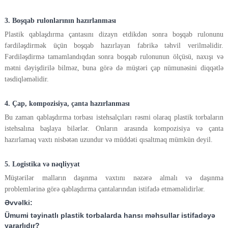
3. Boşqab rulonlarının hazırlanması
Plastik qablaşdırma çantasını dizayn etdikdən sonra boşqab rulonunu
fərdiləşdirmək üçün boşqab hazırlayan fabrikə təhvil verilməlidir.
Fərdiləşdirmə tamamlandıqdan sonra boşqab rulonunun ölçüsü, naxışı və
mətni dəyişdirilə bilməz, buna görə də müştəri çap nümunəsini diqqətlə
təsdiqləməlidir.
4. Çap, kompozisiya, çanta hazırlanması
Bu zaman qablaşdırma torbası istehsalçıları rəsmi olaraq plastik torbaların
istehsalına başlaya bilərlər. Onların arasında kompozisiya və çanta
hazırlamaq vaxtı nisbətən uzundur və müddəti qısaltmaq mümkün deyil.
5. Logistika və nəqliyyat
Müştərilər malların daşınma vaxtını nəzərə almalı və daşınma
problemlərinə görə qablaşdırma çantalarından istifadə etməməlidirlər.
Əvvəlki:
Ümumi təyinatlı plastik torbalarda hansı məhsullar istifadəyə
yararlıdır?