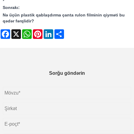
Sonrakı:
Nə üçün plastik qablaşdırma çanta rulon filminin qiyməti bu
qədər fərqlidir?
Facebook
X
WhatsApp
Pinterest
LinkedIn
Share
Sorğu göndərin