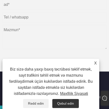
X
təqdim
Biz sizə daha yaxşı baxış təcrübəsi təklif etmək,
sayt trafikini təhlil etmək və məzmunu
fərdiləşdirmək üçün kukilərdən istifadə edirik. Bu
saytdan istifadə etməklə siz kukilərdən
Müəlliflik hüququ © 2023 Dongguan beiente qablaşdırma
istifadəmizlə razılaşırsınız.
Məxfilik Siyasəti
materialları Co., Ltd. - Qida üçün plastik torbalar, sənaye plastik
torbalar, laminatlı plastik torbalar - Bütün hüquqlar qorunur
Rədd edin
Qəbul edin